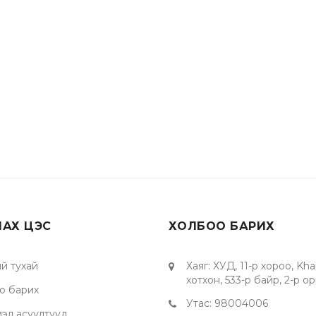
ЛАХ ЦЭС
ХОЛБОО БАРИХ
й тухай
Хаяг
:
ХУД, 11-р хороо, Khan
хотхон, 533-р байр, 2-р о
о барих
Утас
:
98004006
мэл асуултууд