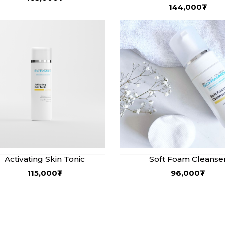
144,000
₮
Activating Skin Tonic
Soft Foam Cleanse
115,000
₮
96,000
₮