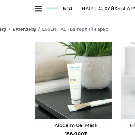
БҮГД
HAIR | ҮС, ХУЙХНЫ А
Нүүр
Бүтээгдэхүүн
ESSENTIAL | Бүх төрлийн арьс
AloCalm Gel Mask
Hi
158,000
₮