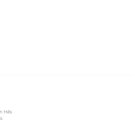
 Hills
рц