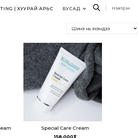
Нэвтрэх
TING | ХУУРАЙ АРЬС
БУСАД
ream
Special Care Cream
158,000
₮