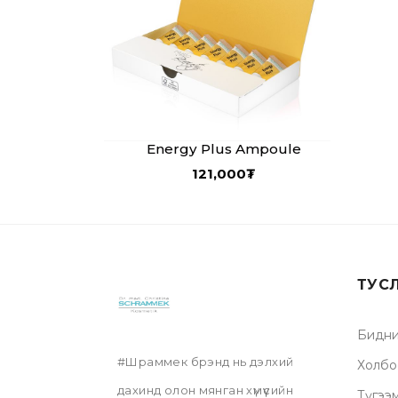
Energy Plus Ampoule
121,000
₮
ТУС
Бидни
#Шраммек брэнд нь дэлхий
Холбо
дахинд олон мянган хүмүүсийн
Түгээ